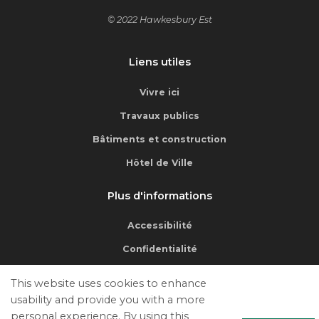
© 2022 Hawkesbury Est
Liens utiles
Vivre ici
Travaux publics
Bâtiments et construction
Hôtel de Ville
Plus d'informations
Accessibilité
Confidentialité
Conditions d'utilisation
This website uses cookies to enhance
Nous Joindre
usability and provide you with a more
personal experience. By using this