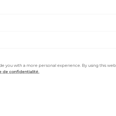
on de conformité
ide you with a more personal experience. By using this webs
 de confidentialité.
 des élections municipales examine les demandes d
 de campagne électorale des candidats ou des anno
ainsi que le rapport du bureau de la greffière identi
ions en vertu de l’article 88 de la Loi sur les élec