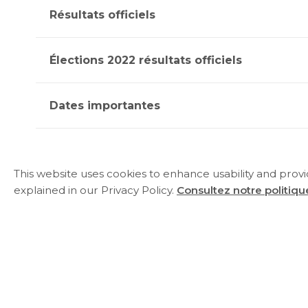
Résultats officiels
Élections 2022 résultats officiels
Dates importantes
Comité de verificati
This website uses cookies to enhance usability and prov
explained in our Privacy Policy.
Consultez notre politique
Le comité de vérification de la conformité
vérification de la conformité des finances
tiers, les rapports d’audit qui en découlent, 
infractions apparentes en matière de contribut
municipales.