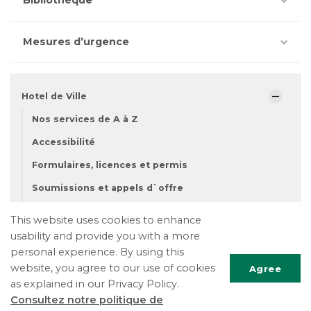
Bibliothèque
Mesures d’urgence
Hotel de Ville
Nos services de A à Z
Accessibilité
Formulaires, licences et permis
Soumissions et appels d`offre
Budget et finances
This website uses cookies to enhance
Règlements
usability and provide you with a more
personal experience. By using this
Commissaire à l'assermentation
website, you agree to our use of cookies
Agree
Nous joindre
as explained in our Privacy Policy.
Consultez notre politique de
Conseil et réunions du conseil